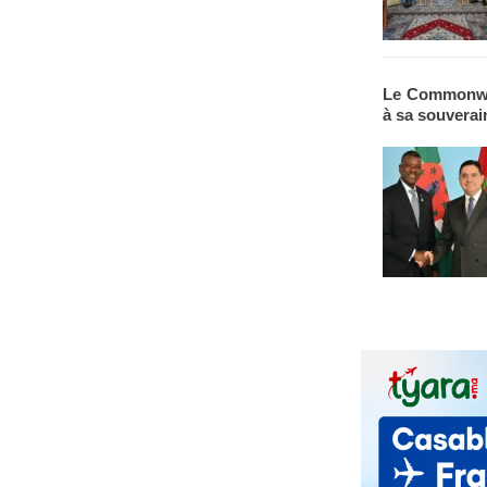
Le Commonweal
à sa souverai