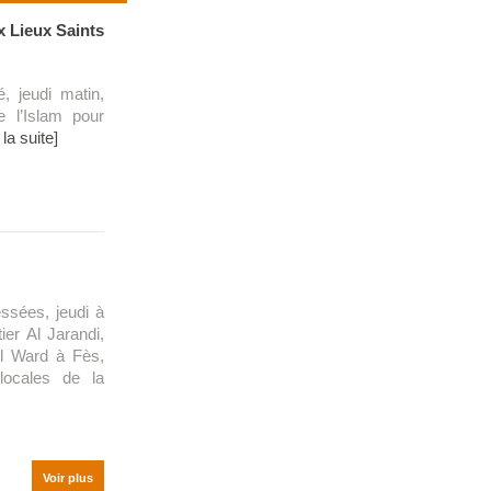
ux Lieux Saints
é, jeudi matin,
e l’Islam pour
 la suite]
essées, jeudi à
ier Al Jarandi,
El Ward à Fès,
locales de la
Voir plus