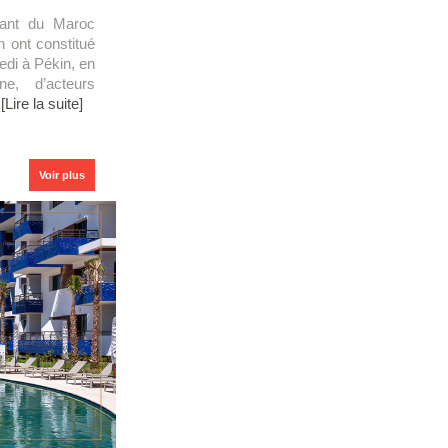
ssant du Maroc
n ont constitué
edi à Pékin, en
e, d’acteurs
.
[Lire la suite]
Voir plus