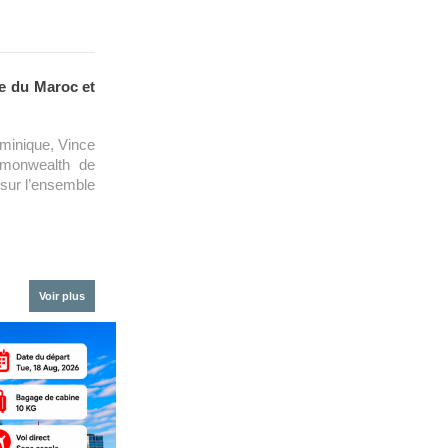
le du Maroc et
minique, Vince
mmonwealth de
c sur l’ensemble
Voir plus