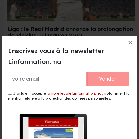
Liga : le Real Madrid annonce la prolongation
de Vinicius Jr jusqu'en 2032
×
7 Aug 2026
Inscrivez vous à la newsletter
Le Real Madrid a officialisé, jeudi, la prolongation de
Linformation.ma
contrat de l'attaquant international brésilien Vinicius...
Lire la suite →
Valider
J’ai lu et j’accepte
la note légale Linformation.ma
, notamment la
mention relative à la protection des données personnelles.