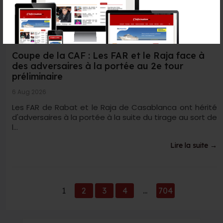
Coupe de la CAF : Les FAR et le Raja face à
des adversaires à la portée au 2e tour
préliminaire
6 Aug 2026
Les FAR de Rabat et le Raja de Casablanca ont hérité
d'adversaires à la portée à la suite du tirage au sort de
l...
Lire la suite →
1
2
3
4
...
704