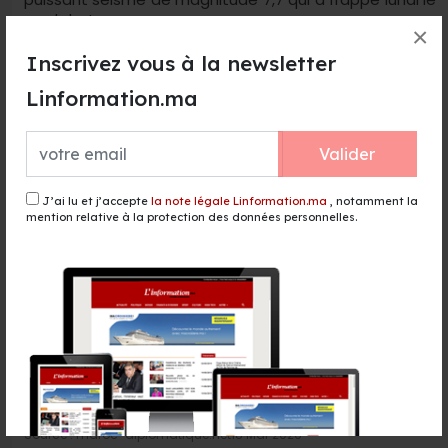
nord du J...
×
Lire la suite →
Inscrivez vous à la newsletter
Linformation.ma
Valider
J’ai lu et j’accepte
la note légale Linformation.ma
, notamment la
mention relative à la protection des données personnelles.
Séisme Al Haouz : Aziz Akhannouch accélère
la reconstruction
Source : maroc-diplomatique.net
18 Mar 2026