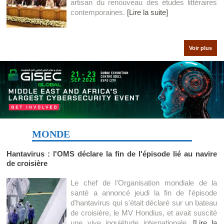
artisan du renouveau des études littéraires
contemporaines.
[Lire la suite]
Voir plus
MONDE
Hantavirus : l'OMS déclare la fin de l'épisode lié au navire
de croisière
Le chef de l'Organisation mondiale de la
santé a annoncé jeudi la fin de l'épisode
d'hantavirus qui s'était déclaré sur un bateau
de croisière, le MV Hondius, et avait suscité
une vive inquiétude internationale.
[Lire la