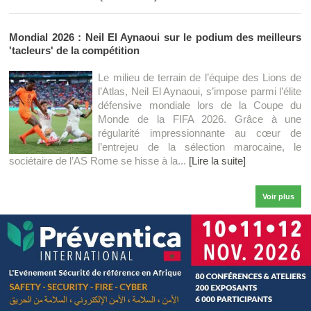
Mondial 2026 : Neil El Aynaoui sur le podium des meilleurs
'tacleurs' de la compétition
Le milieu de terrain de l’équipe des Lions de
l’Atlas, Neil El Aynaoui, s’impose parmi l’élite
défensive mondiale lors de la Coupe du
Monde de la FIFA 2026. Grâce à une
régularité impressionnante au cœur de
l’entrejeu de la sélection marocaine, le
sociétaire de l’AS Rome se hisse à la...
[Lire la suite]
Voir plus