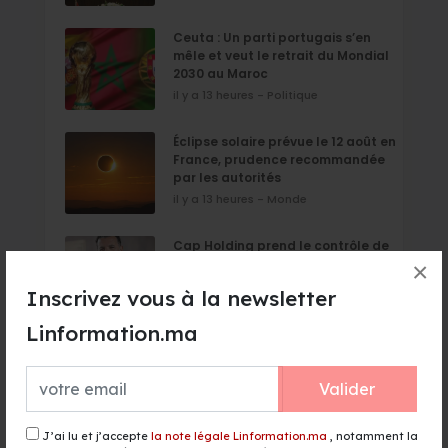
Ceuta : Un parti portugais s’en
mêle et veut le retrait du Mondial
2030 au Maroc
il y a 13 heures - Politique
Éclipse solaire prévue le 12 août en
France, prudence recommandée
par les autorités
il y a 13 heures - Monde
Cap Holding prend le contrôle de
Forafric Maroc
×
il y a 13 heures - Finance & Economie
Inscrivez vous à la newsletter
Linformation.ma
Boulemane : le projet
d’alimentation en eau depuis le
barrage Hassan II sera achevé
Valider
d’ici fin 2026
il y a 13 heures - Actualité
J’ai lu et j’accepte
la note légale Linformation.ma
, notamment la