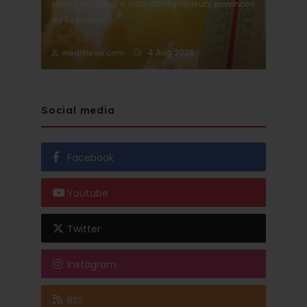
chaud de mardi à jeudi dans plusieurs provinces
du Royaume
4 Aug 2026
medi1news.com
Social media
Facebook
Youtube
Twitter
Instagram
RSS