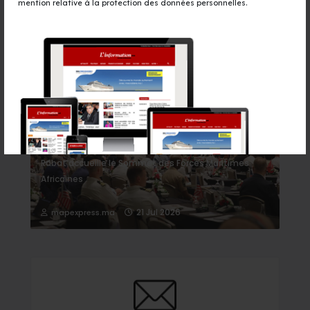
mention relative à la protection des données personnelles.
Événement
Rabat accueille le Sommet des Forces Maritimes
Africaines
21 Jul 2026
mapexpress.ma