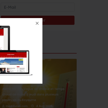
×
Météo
METÉO
Alerte Météo : Vague de chaleur et temps
chaud de mardi à jeudi dans plusieurs
provinces du Royaume
4 Aug 2026
medi1news.com