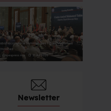
abat accueille le Sommet des Forces Maritimes
fricaines
21 Jul 2026
mapexpress.ma
Newsletter