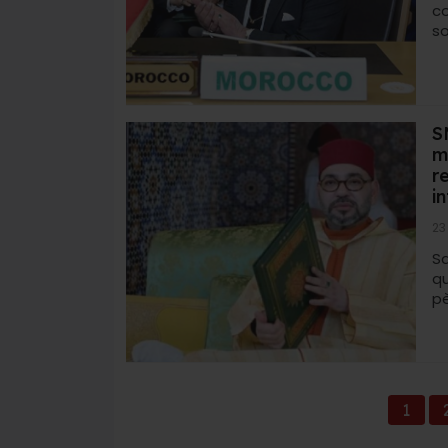
c
so
S
m
r
i
23
S
q
pè
1