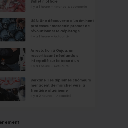
Bulletin officiel
il y a 1 heure - Finance & Economie
USA: Une découverte d’un éminent
professeur marocain promet de
révolutionner le dépistage
d’Alzheimer
il y a 1 heure - Actualité
Arrestation à Oujda: un
ressortissant néerlandais
interpellé sur la base d’un
mandat d’arrêt international
il y a 1 heure - Actualité
Berkane : les diplômés chômeurs
menacent de marcher vers la
frontière algérienne
il y a 2 heures - Actualité
énement