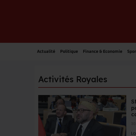
Actualité
Politique
Finance & Economie
Spor
Activités Royales
S
p
c
30
Lo