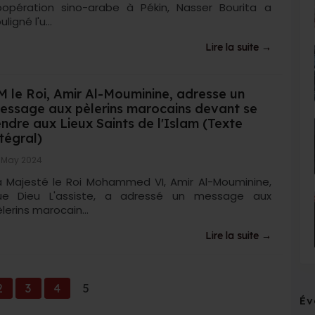
oopération sino-arabe à Pékin, Nasser Bourita a
uligné l'u...
Lire la suite →
M le Roi, Amir Al-Mouminine, adresse un
essage aux pèlerins marocains devant se
endre aux Lieux Saints de l'Islam (Texte
ntégral)
 May 2024
a Majesté le Roi Mohammed VI, Amir Al-Mouminine,
ue Dieu L'assiste, a adressé un message aux
lerins marocain...
Lire la suite →
2
3
4
5
Év