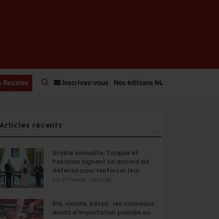
s Royales
Inscrivez-vous
Nos éditions NL
Articles récents
Arabie saoudite, Turquie et
Pakistan signent un accord de
défense pour renforcer leur
sécurité collective
il y a 1 heure - Monde
Blé, viande, bétail : les nouveaux
droits d'importation publiés au