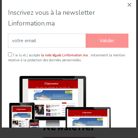
×
Inscrivez vous à la newsletter
Linformation.ma
Valider
Rabat accueille le Sommet des Forces Maritimes
J’ai lu et j’accepte
la note légale Linformation.ma
, notamment la mention
Africaines
relative à la protection des données personnelles.
21 Jul 2026
mapexpress.ma
Newsletter