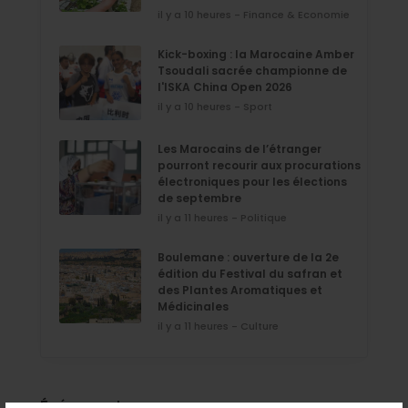
il y a 10 heures - Finance & Economie
Kick-boxing : la Marocaine Amber
Tsoudali sacrée championne de
l'ISKA China Open 2026
il y a 10 heures - Sport
Les Marocains de l’étranger
pourront recourir aux procurations
électroniques pour les élections
de septembre
il y a 11 heures - Politique
Boulemane : ouverture de la 2e
édition du Festival du safran et
des Plantes Aromatiques et
Médicinales
il y a 11 heures - Culture
Événement