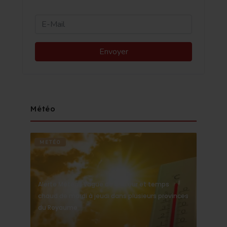
Météo
METÉO
Alerte Météo : Vague de chaleur et temps
chaud de mardi à jeudi dans plusieurs provinces
du Royaume