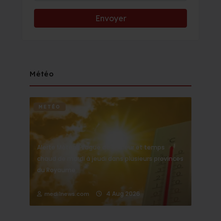
Météo
METÉO
Alerte Météo : Vague de chaleur et temps
chaud de mardi à jeudi dans plusieurs provinces
du Royaume
4 Aug 2026
medi1news.com