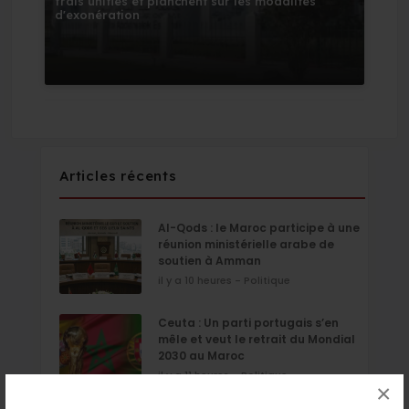
frais unifiés et planchent sur les modalités
d'exonération
Articles récents
Al-Qods : le Maroc participe à une
réunion ministérielle arabe de
soutien à Amman
il y a 10 heures - Politique
Ceuta : Un parti portugais s’en
mêle et veut le retrait du Mondial
2030 au Maroc
il y a 11 heures - Politique
×