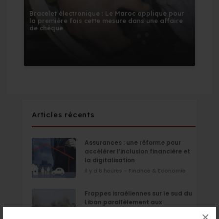
Bracelet électronique : Le Maroc applique pour
la première fois cette mesure dans une affaire
de chèque
Articles récents
Assurances : une réforme pour
accélérer l’inclusion financière et
la digitalisation
il y a 6 heures - Finance & Economie
Frappes israéliennes sur le sud du
Liban parallèlement aux
négociations de Rome
×