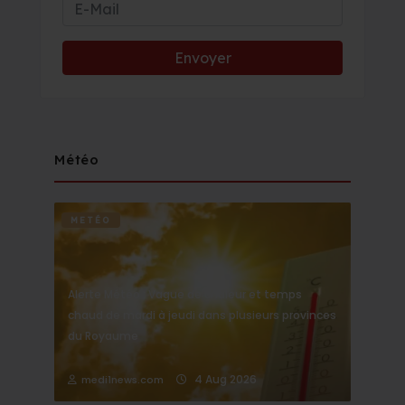
Météo
METÉO
Alerte Météo : Vague de chaleur et temps
chaud de mardi à jeudi dans plusieurs provinces
du Royaume
4 Aug 2026
medi1news.com