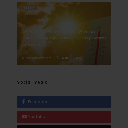
METÉO
Alerte Météo : Vague de chaleur et temps
chaud de mardi à jeudi dans plusieurs provinces
du Royaume
4 Aug 2026
medi1news.com
Social media
Facebook
Youtube