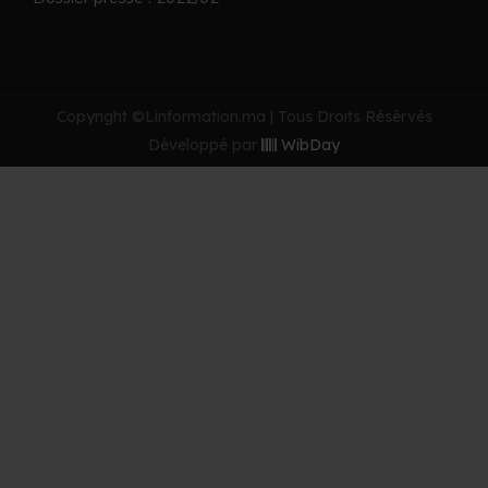
Copyright ©Linformation.ma | Tous Droits Résérvés
Développé par
WibDay