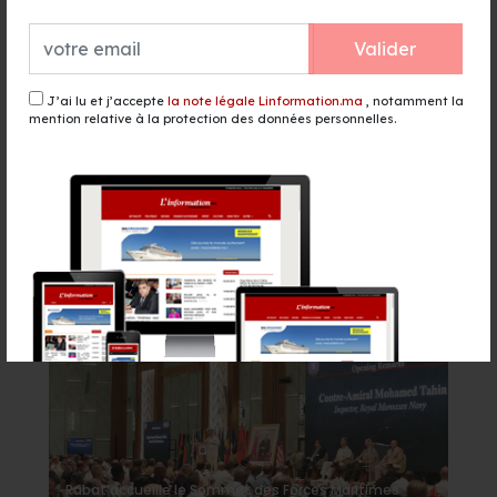
l'Intérieur examine des plaintes
pour campagne électorale
anticipée
Valider
il y a 1 heure - Politique
J’ai lu et j’accepte
la note légale Linformation.ma
, notamment la
El Niño menace d'aggraver la faim
mention relative à la protection des données personnelles.
dans 45 pays, près de 49 millions
de personnes supplémentaires à
risque
il y a 3 heures - Monde
Événement
Rabat accueille le Sommet des Forces Maritimes