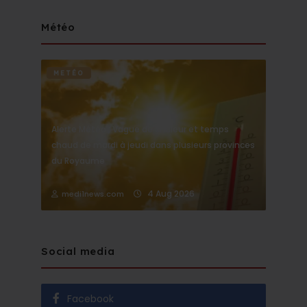
Météo
METÉO
Alerte Météo : Vague de chaleur et temps
chaud de mardi à jeudi dans plusieurs provinces
du Royaume
4 Aug 2026
medi1news.com
Social media
Facebook