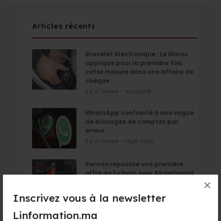
Articles récents
Bracelet électronique : Le Maroc
applique pour la première fois
cette mesure dans une affaire de
chèque
il y a 1 heure - Actualité
WhatsApp confronté à une vague
de blocages de comptes par
erreur
il y a 1 heure - High Tech
Rennes repousse une première
offre de Fulham pour Abdelhamid
Aït Boudlal
×
il y a 1 heure - Sport
Inscrivez vous à la newsletter
Linformation.ma
Législatives : le ministère de