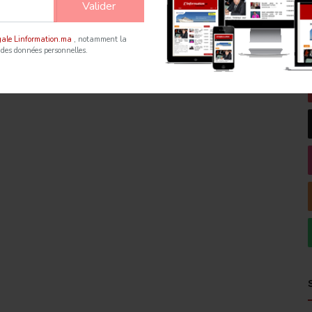
Valider
égale Linformation.ma
, notamment la
 des données personnelles.