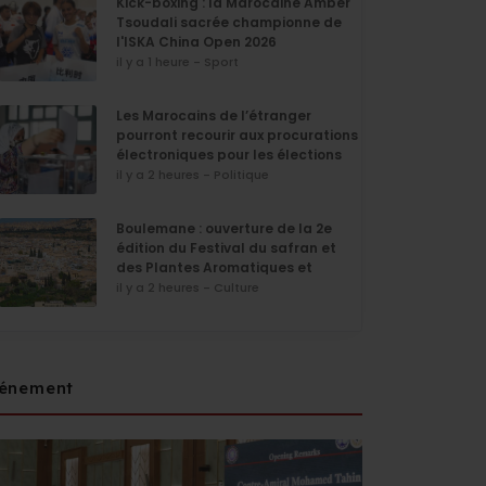
Kick-boxing : la Marocaine Amber
Tsoudali sacrée championne de
l'ISKA China Open 2026
il y a 1 heure - Sport
Les Marocains de l’étranger
pourront recourir aux procurations
électroniques pour les élections
de septembre
il y a 2 heures - Politique
Boulemane : ouverture de la 2e
édition du Festival du safran et
des Plantes Aromatiques et
Médicinales
il y a 2 heures - Culture
énement