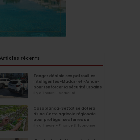
Articles récents
Tanger déploie ses patrouilles
intelligentes «Madar» et «Aman»
pour renforcer la sécurité urbaine
il y a 1 heure - Actualité
Casablanca-Settat se dotera
d’une Carte agricole régionale
pour protéger ses terres de
l’urbanisation
il y a 1 heure - Finance & Economie