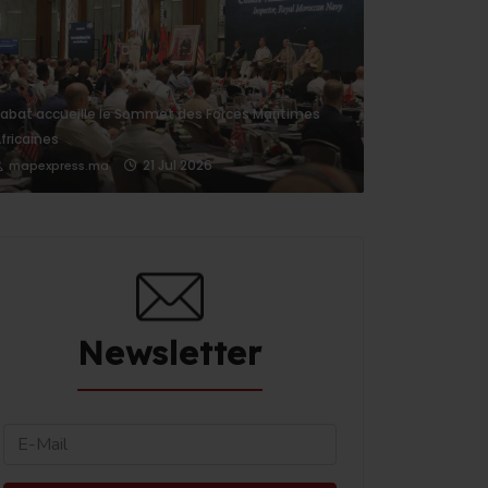
abat accueille le Sommet des Forces Maritimes
fricaines
21 Jul 2026
mapexpress.ma
Newsletter