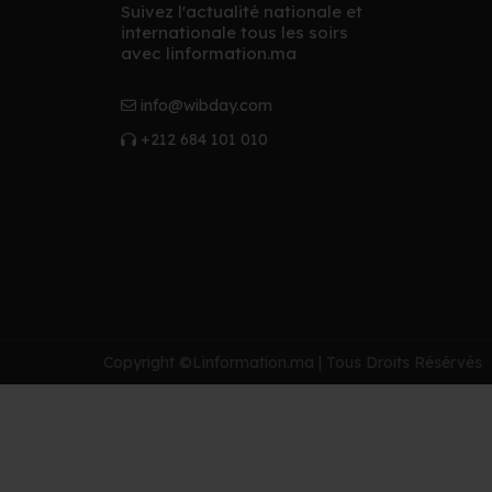
Suivez l'actualité nationale et
internationale tous les soirs
avec linformation.ma
info@wibday.com
+212 684 101 010
Copyright ©Linformation.ma | Tous Droits Résérvés