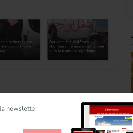
dais recherché par
Berkane : les diplômés
rêté pour trafic de
chômeurs menacent de marcher
Oujda
vers la frontière algérienne
 la newsletter