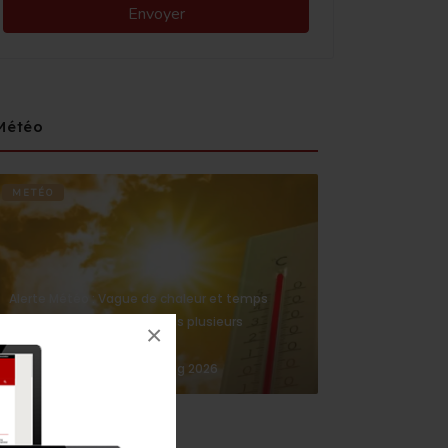
Météo
METÉO
Alerte Météo : Vague de chaleur et temps
chaud de mardi à jeudi dans plusieurs
×
provinces du Royaume
4 Aug 2026
medi1news.com