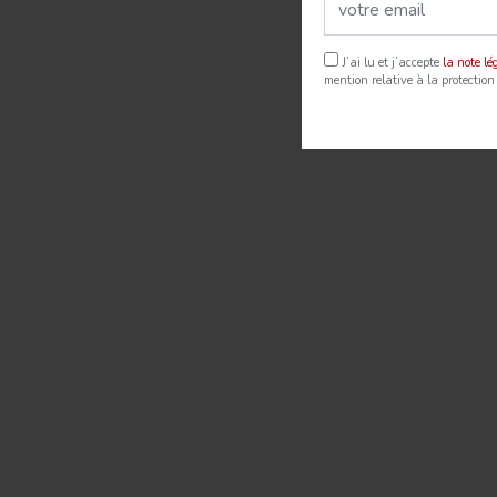
J’ai lu et j’accepte
la note l
mention relative à la protection