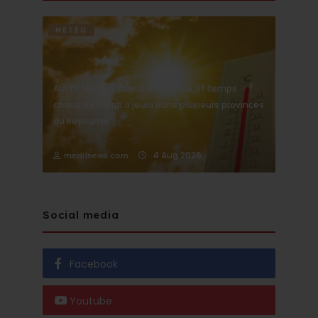
METÉO
Alerte Météo : Vague de chaleur et temps
chaud de mardi à jeudi dans plusieurs provinces
du Royaume
4 Aug 2026
medi1news.com
Social media
Facebook
Youtube