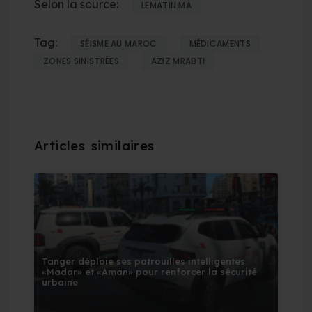
Selon la source:
LEMATIN.MA
Tag:
SÉISME AU MAROC
MÉDICAMENTS
ZONES SINISTRÉES
AZIZ MRABTI
Tanger déploie ses patrouilles intelligentes
«Madar» et «Aman» pour renforcer la sécurité
urbaine