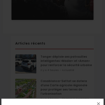
Articles récents
Tanger déploie ses patrouilles
intelligentes «Madar» et «Aman»
pour renforcer la sécurité urbaine
il y a 4 heures - Actualité
Casablanca-Settat se dotera
d’une Carte agricole régionale
pour protéger ses terres de
l’urbanisation
il y a 4 heures - Finance & Economie
×