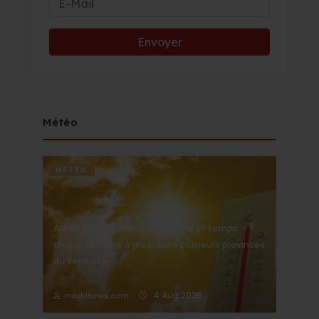
Météo
METÉO
Alerte Météo : Vague de chaleur et temps
chaud de mardi à jeudi dans plusieurs provinces
du Royaume
4 Aug 2026
medi1news.com