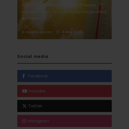
Alerte Météo : Vague de chaleur et temps
chaud de mardi à jeudi dans plusieurs provinces
du Royaume
4 Aug 2026
medi1news.com
Social media
Facebook
Youtube
Twitter
Instagram