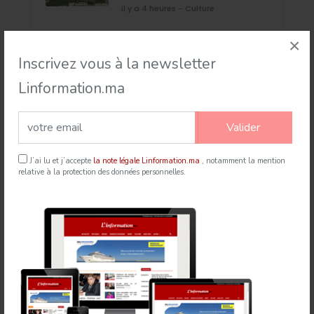
il y a 4 heures - Culture
×
Inscrivez vous à la newsletter
Événement
Linformation.ma
Valider
J’ai lu et j’accepte
la note légale Linformation.ma
, notamment la mention
relative à la protection des données personnelles.
Rabat accueille le Sommet des Forces Maritimes
Africaines
21 Jul 2026
mapexpress.ma