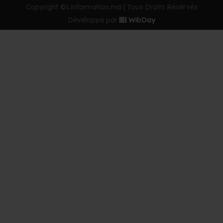
Copyright ©Linformation.ma | Tous Droits Résérvés
Développé par
WibDay