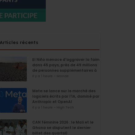
Articles récents
El Niño menace d'aggraver la faim
dans 45 pays, près de 49 millions
de personnes supplémentaires à
risque
il y a 1 heure - Monde
Meta se lance sur le marché des
logiciels écrits par l'IA, dominé par
Anthropic et OpenAI
il y a 1 heure - High Tech
CAN féminine 2026 : le Mali et le
Ghana se disputent le dernier
billet des quarts0