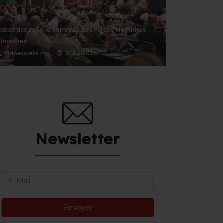
abat accueille le Sommet des Forces Maritimes
fricaines
21 Jul 2026
mapexpress.ma
Newsletter