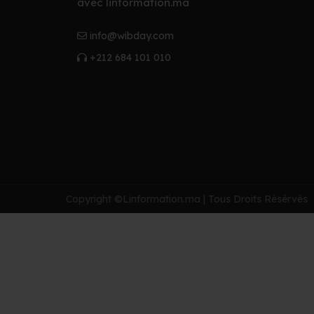
avec linformation.ma
info@wibday.com
+212 684 101 010
Copyright ©Linformation.ma | Tous Droits Résérvés