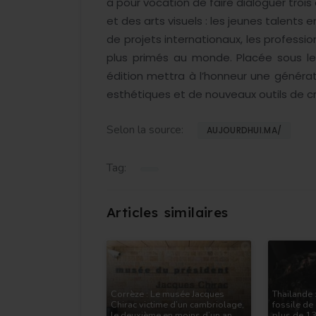
a pour vocation de faire dialoguer troi
et des arts visuels : les jeunes talents
de projets internationaux, les professio
plus primés au monde. Placée sous le
édition mettra à l’honneur une générat
esthétiques et de nouveaux outils de cr
Selon la source:
AUJOURDHUI.MA/
Tag:
Corrèze : Le musée Jacques
Thaïlande 
Chirac victime d’un cambriolage,
fossile de
le deuxième en moins d’un an
plus de 13