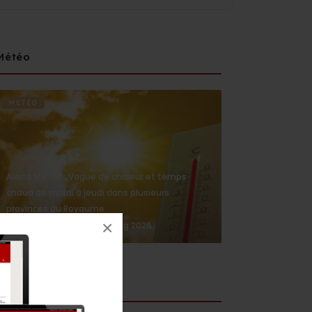
Météo
METÉO
Alerte Météo : Vague de chaleur et temps
chaud de mardi à jeudi dans plusieurs
provinces du Royaume
×
4 Aug 2026
medi1news.com
Social media