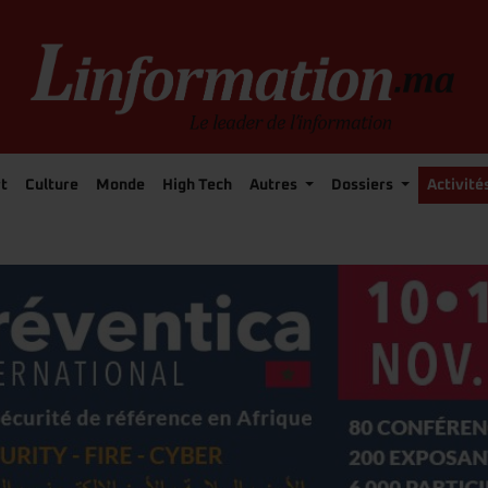
t
Culture
Monde
High Tech
Autres
Dossiers
Activité