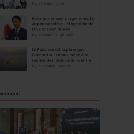
il y a 1 heure - Sport
Face aux tensions régionales, le
Japon accélère l'intégration de
l'IA dans son armée
il y a 1 heure - High Tech
Le Pakistan dit espérer que
l'accord sur Ormuz mène à la
reprise des négociations entre
Iran et Etats-Unis
il y a 2 heures - Monde
énement