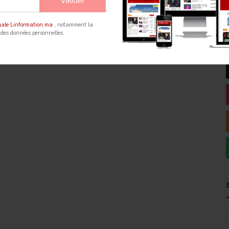
Valider
égale Linformation.ma
, notamment la
 des données personnelles.