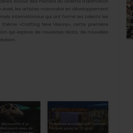
s cibles autour des métiers du cinéma d’animation
 en éveil, les artistes marocains en développement
nnels internationaux qui ont formé les talents les
R
 thème «Crafting New Visions», cette première
A
ion qui explore de nouveaux récits, de nouvelles
éation.
: découverte d’un
M Avenue accueille le M Summer
 dinosaure vieux de
Festival jusqu'au 31 août
0 millions d'années