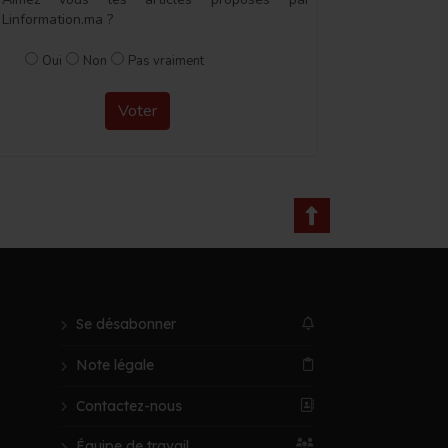
Linformation.ma ?
Oui
Non
Pas vraiment
Voter
Se désabonner
Note légale
Contactez-nous
Équipe de travail