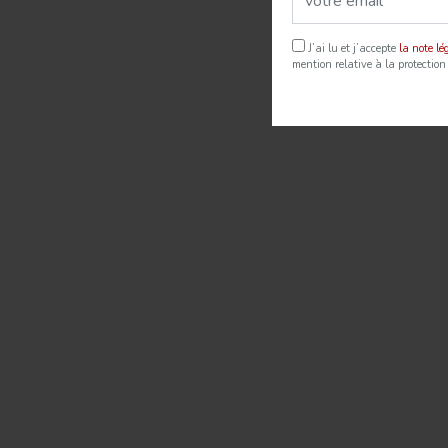
J’ai lu et j’accepte
la note l
mention relative à la protection