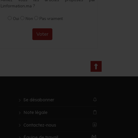
Linformation.ma ?
Oui
Non
Pas vraiment
Voter
Se désabonner
Note légale
Contactez-nous
Équipe de travail