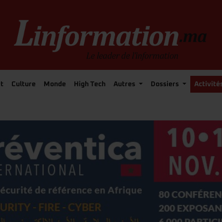
t
Culture
Monde
High Tech
Autres
Dossiers
Activité