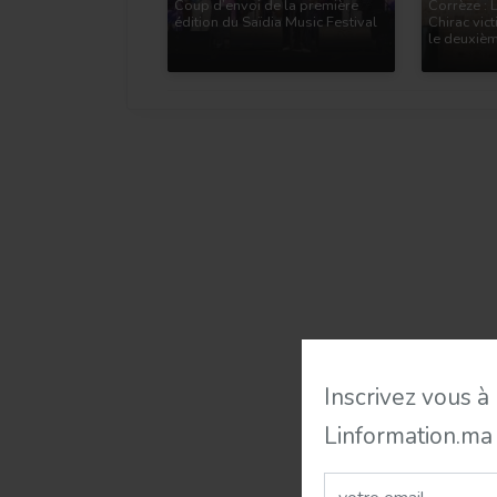
Coup d’envoi de la première
Corrèze : 
édition du Saïdia Music Festival
Chirac vic
le deuxièm
Inscrivez vous à
Linformation.ma