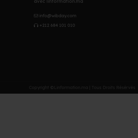
avec linformation.ma
info@wibday.com
+212 684 101 010
Copyright ©Linformation.ma | Tous Droits Résérvés