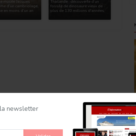
Le musée Jacques
Thaïlande : découverte d’un
time d’un cambriolage,
fossile de dinosaure vieux de
e en moins d’un an
plus de 130 millions d'années
 la newsletter