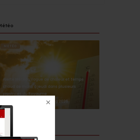
Météo
METÉO
Alerte Météo : Vague de chaleur et temps
chaud de mardi à jeudi dans plusieurs
provinces du Royaume
×
4 Aug 2026
medi1news.com
Social media