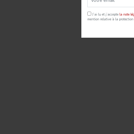
J’ai lu et j’accepte
la note l
mention relative à la protection