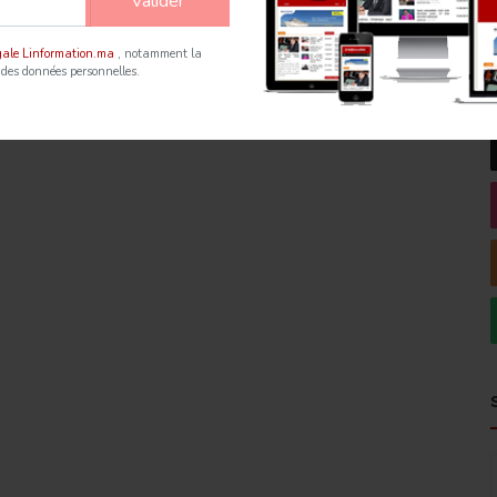
Valider
égale Linformation.ma
, notamment la
 des données personnelles.