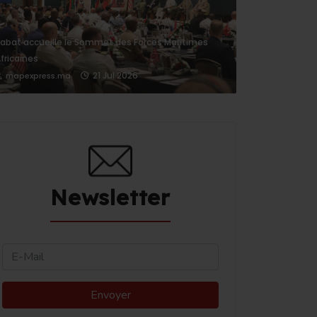
abat accueille le Sommet des Forces Maritimes
fricaines
21 Jul 2026
mapexpress.ma
Newsletter