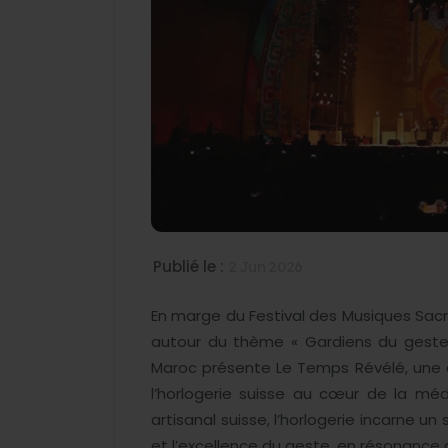
Publié le :
2 Jun 2026
En marge du Festival des Musiques Sacr
autour du thème « Gardiens du geste
Maroc présente Le Temps Révélé, une e
l’horlogerie suisse au cœur de la méd
artisanal suisse, l’horlogerie incarne un 
et l’excellence du geste, en résonance a