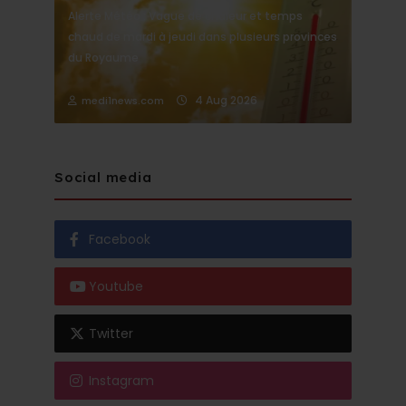
Alerte Météo : Vague de chaleur et temps
chaud de mardi à jeudi dans plusieurs provinces
du Royaume
4 Aug 2026
medi1news.com
Social media
Facebook
Youtube
Twitter
Instagram