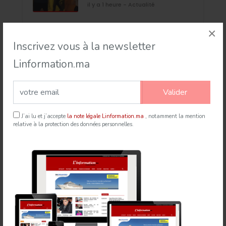
il y a 1 heure - Actualité
×
Inscrivez vous à la newsletter
Événement
Linformation.ma
Valider
J’ai lu et j’accepte
la note légale Linformation.ma
, notamment la mention
relative à la protection des données personnelles.
Rabat accueille le Sommet des Forces Maritimes
Africaines
21 Jul 2026
mapexpress.ma