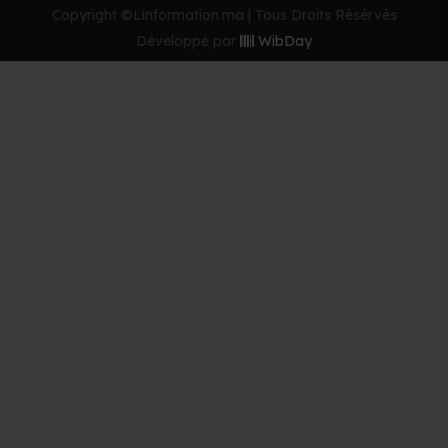
Copyright ©Linformation.ma | Tous Droits Résérvés
Développé par
WibDay