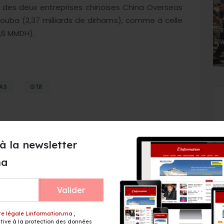
es des deux entreprises chinoises China Overseas
ouba (2,37 milliards de dirhams), comme à celle
R
,6 MMDH).
A
AS
GTR
à la newsletter
ma
s et 5,3 millions de
Cap Holding prend le
Ryanair accélère
contrôle de Forafric Maroc
Valider
loppement au
te légale Linformation.ma
,
ive à la protection des données