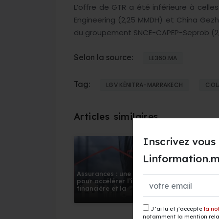
L’offre de GTR a été inférieure à cell
Engineering (2,25 MMDH) et China Gezh
du groupement SNCE-CAPEP-Seprob (2
Selon la source:
LE360.MA
Tag:
LGV KÉNITRA-MARRAKECH
COL
Inscrivez vous 
Linformation.
Assurances : une réforme
156 ligne
pour accélérer l’inclusion
sièges : 
financière et la
son déve
digitalisation
Maroc
J’ai lu et j’accepte
la no
notamment la mention relat