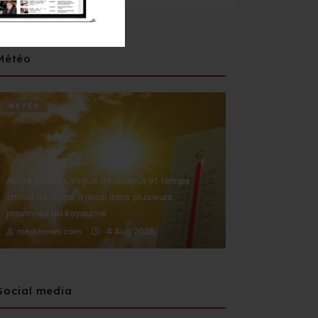
Météo
METÉO
Alerte Météo : Vague de chaleur et temps
chaud de mardi à jeudi dans plusieurs
provinces du Royaume
4 Aug 2026
medi1news.com
Social media