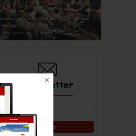
abat accueille le Sommet des Forces Maritimes
fricaines
21 Jul 2026
mapexpress.ma
×
Newsletter