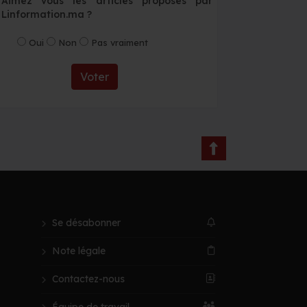
Aimez vous les articles proposés par
Linformation.ma ?
Oui
Non
Pas vraiment
Voter
Se désabonner
Note légale
Contactez-nous
Équipe de travail