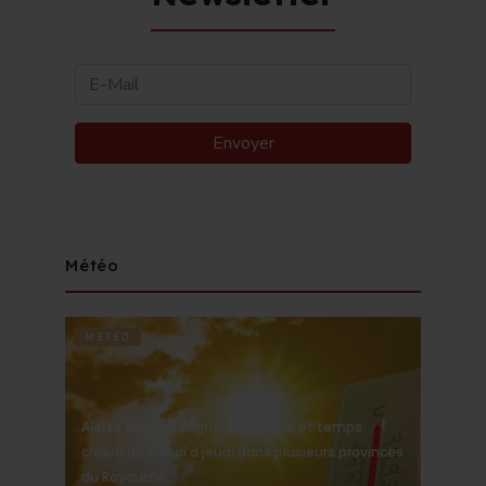
Météo
METÉO
Alerte Météo : Vague de chaleur et temps
chaud de mardi à jeudi dans plusieurs provinces
du Royaume