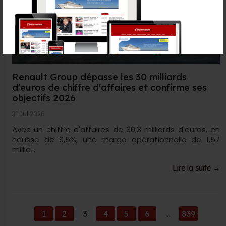
Renault Group dépasse les 30 milliards
d'euros de chiffre d'affaires et confirme ses
objectifs 2026
31 Jul 2026
Avec un chiffre d'affaires de 30,3 milliards d'euros, en
hausse de 9,5%, une marge opérationnelle de 1,57
millia...
Lire la suite →
1
2
3
4
5
6
...
839