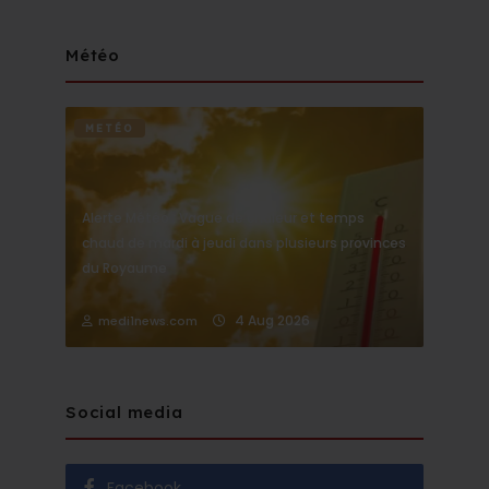
Météo
METÉO
Alerte Météo : Vague de chaleur et temps
chaud de mardi à jeudi dans plusieurs provinces
du Royaume
4 Aug 2026
medi1news.com
Social media
Facebook