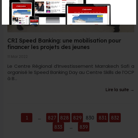
CRI Speed Banking: une mobilisation pour
financer les projets des jeunes
11 Mar 2022
Le Centre Régional d’Investissement Marrakech Safi a
organisé le Speed Banking Day au Centre Skills de l’OCP
à B...
Lire la suite →
1
...
827
828
829
830
831
832
833
...
839