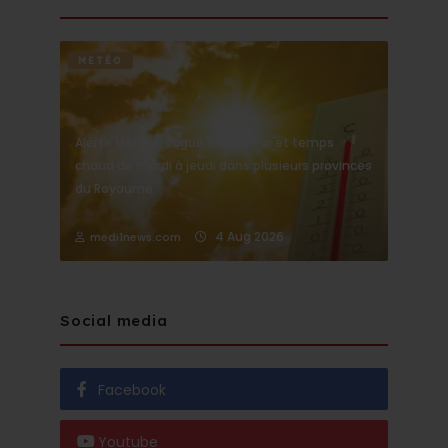
METÉO
Alerte Météo : Vague de chaleur et temps
chaud de mardi à jeudi dans plusieurs provinces
du Royaume
4 Aug 2026
medi1news.com
Social media
Facebook
Youtube