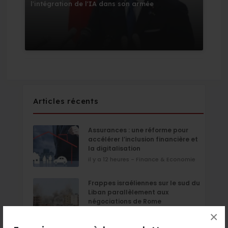
l'intégration de l'IA dans son armée
Articles récents
Assurances : une réforme pour
accélérer l’inclusion financière et
la digitalisation
il y a 12 heures - Finance & Economie
Frappes israéliennes sur le sud du
Liban parallèlement aux
négociations de Rome
il y a 12 heures - Monde
×