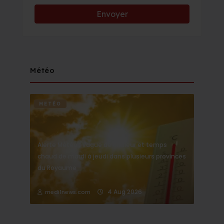
Météo
METÉO
Alerte Météo : Vague de chaleur et temps
chaud de mardi à jeudi dans plusieurs provinces
du Royaume
4 Aug 2026
medi1news.com