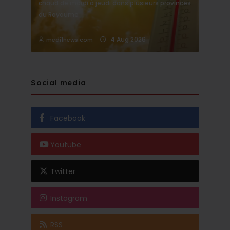
chaud de mardi à jeudi dans plusieurs provinces
du Royaume
4 Aug 2026
medi1news.com
Social media
Facebook
Youtube
Twitter
Instagram
RSS