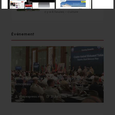
des Plantes Aromatiques et
Médicinales
il y a 6 heures - Culture
Événement
Rabat accueille le Sommet des Forces Maritimes
Africaines
21 Jul 2026
mapexpress.ma