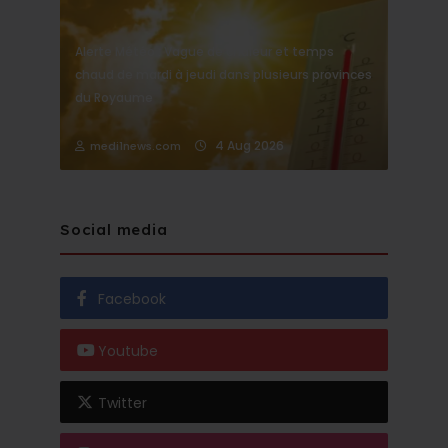
Alerte Météo : Vague de chaleur et temps
chaud de mardi à jeudi dans plusieurs provinces
du Royaume
4 Aug 2026
medi1news.com
Social media
Facebook
Youtube
Twitter