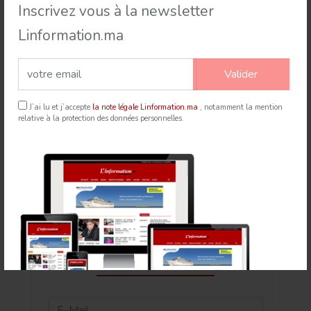
Inscrivez vous à la newsletter
Linformation.ma
Valider
Rabat accueille le Sommet des Forces Maritimes
Africaines
J’ai lu et j’accepte
la note légale Linformation.ma
, notamment la mention
relative à la protection des données personnelles.
21 Jul 2026
mapexpress.ma
Newsletter