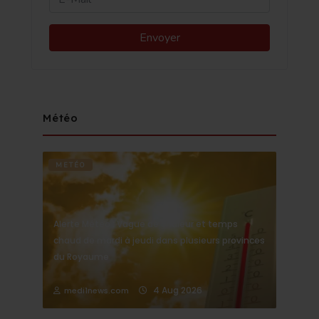
Météo
METÉO
Alerte Météo : Vague de chaleur et temps
chaud de mardi à jeudi dans plusieurs provinces
du Royaume
4 Aug 2026
medi1news.com