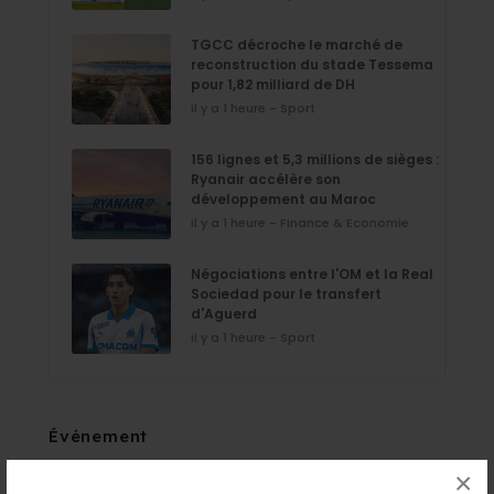
TGCC décroche le marché de
reconstruction du stade Tessema
pour 1,82 milliard de DH
il y a 1 heure - Sport
156 lignes et 5,3 millions de sièges :
Ryanair accélère son
développement au Maroc
il y a 1 heure - Finance & Economie
Négociations entre l'OM et la Real
Sociedad pour le transfert
d'Aguerd
il y a 1 heure - Sport
Événement
×