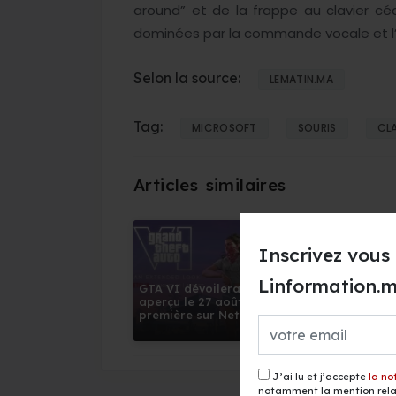
around” et de la frappe au clavier céd
dominées par la commande vocale et l’int
Selon la source:
LEMATIN.MA
Tag:
MICROSOFT
SOURIS
CLA
Inscrivez vous 
Linformation.
GTA VI dévoilera un nouvel
Face à O
aperçu le 27 août en avant-
remanie 
première sur Netflix
division 
J’ai lu et j’accepte
la no
notamment la mention relat