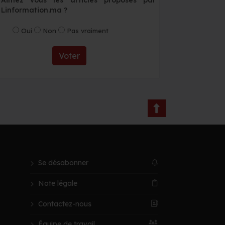
Linformation.ma ?
Oui
Non
Pas vraiment
Voter
Se désabonner
Note légale
Contactez-nous
Équipe de travail