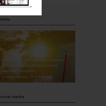
Météo
METÉO
Alerte Météo : Vague de chaleur et temps
chaud de mardi à jeudi dans plusieurs
provinces du Royaume
4 Aug 2026
medi1news.com
Social media