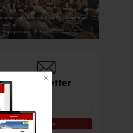
abat accueille le Sommet des Forces Maritimes
fricaines
21 Jul 2026
mapexpress.ma
×
Newsletter