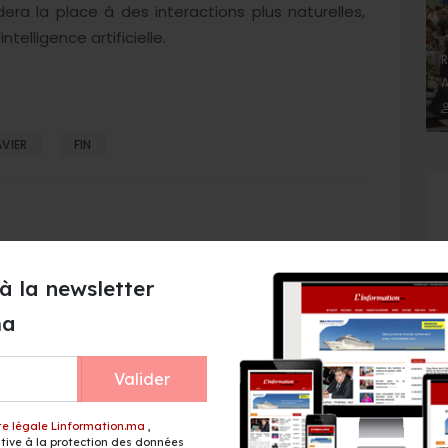
era la place à des interactions plus naturelles,
elligence artificielle.
R
A
VIER
FIN
à la newsletter
ma
penAI, Google
WhatsApp confronté à une
en profondeur sa
vague de blocages de
IA
comptes par erreur
Valider
te légale Linformation.ma
,
ive à la protection des données