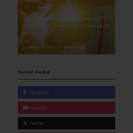
Alerte Météo : Vague de chaleur et temps
chaud de mardi à jeudi dans plusieurs provinces
du Royaume
4 Aug 2026
medi1news.com
Social media
Facebook
Youtube
Twitter