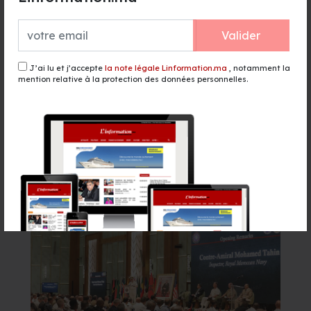
Législatives : le ministère de
l'Intérieur examine des plaintes
pour campagne électorale
Valider
anticipée
il y a 1 heure - Politique
J’ai lu et j’accepte
la note légale Linformation.ma
, notamment la
mention relative à la protection des données personnelles.
El Niño menace d'aggraver la faim
dans 45 pays, près de 49 millions
de personnes supplémentaires à
risque
il y a 2 heures - Monde
Événement