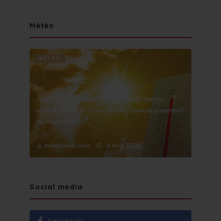
Météo
METÉO
Alerte Météo : Vague de chaleur et temps
chaud de mardi à jeudi dans plusieurs provinces
du Royaume
4 Aug 2026
medi1news.com
Social media