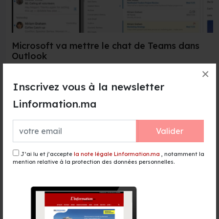
Microsoft va mettre le chat de Teams dans
Outlook
×
14 Dec 2022
Inscrivez vous à la newsletter
Microsoft se décide enfin à lier un peu plus ses
différents services. Prochainement, c'est Teams qui
Linformation.ma
sera access...
Lire la suite →
Valider
J’ai lu et j’accepte
la note légale Linformation.ma
, notamment la
mention relative à la protection des données personnelles.