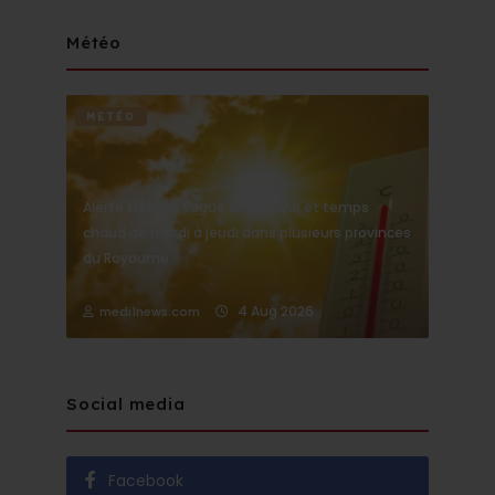
Météo
METÉO
Alerte Météo : Vague de chaleur et temps
chaud de mardi à jeudi dans plusieurs provinces
du Royaume
4 Aug 2026
medi1news.com
Social media
Facebook