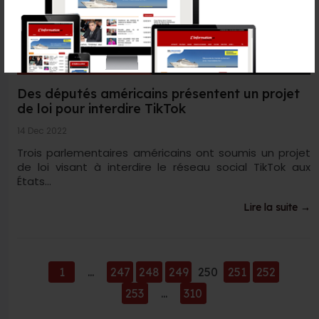
Des députés américains présentent un projet
de loi pour interdire TikTok
14 Dec 2022
Trois parlementaires américains ont soumis un projet
de loi visant à interdire le réseau social TikTok aux
États...
Lire la suite →
1
...
247
248
249
250
251
252
253
...
310