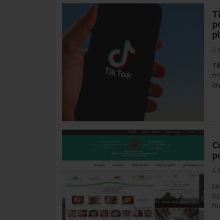
T
p
p
5 
Ti
mi
av
C
p
4 
Le
c
nu