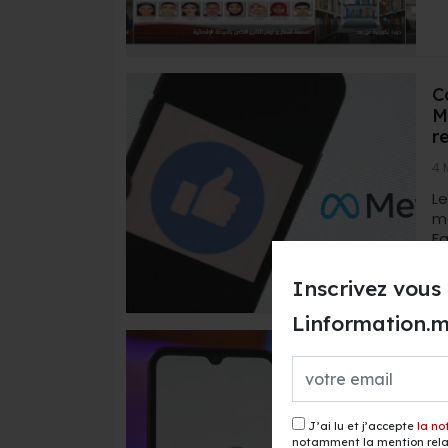
C
M
r
4 
L
m
Fa
Inscrivez vous 
Linformation.
T
f
d
3 
J’ai lu et j’accepte
la no
notamment la mention relat