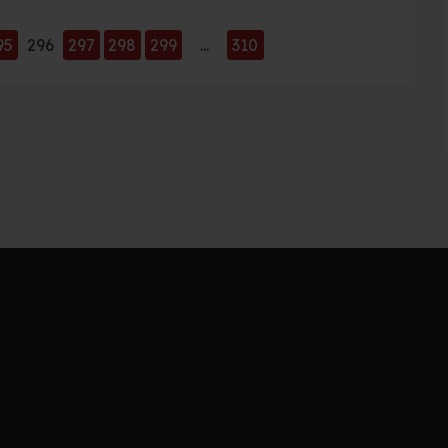
95
296
297
298
299
...
310