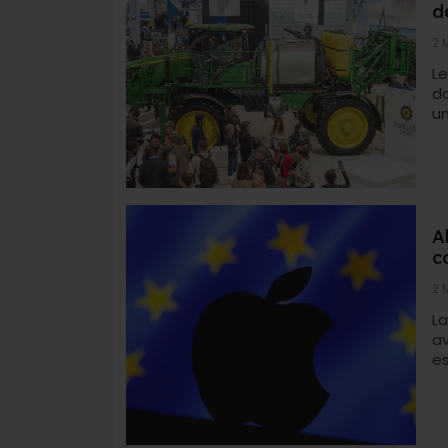
d
2 
Le
da
un
A
c
2 
L
a
es