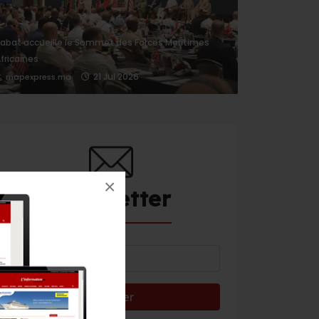
abat accueille le Sommet des Forces Maritimes
fricaines
21 Jul 2026
mapexpress.ma
×
Newsletter