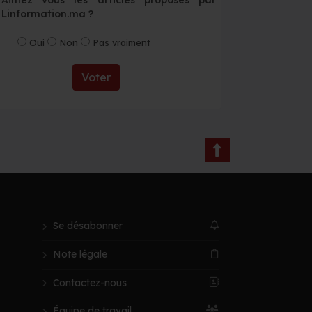
Linformation.ma ?
Oui
Non
Pas vraiment
Voter
Se désabonner
Note légale
Contactez-nous
Équipe de travail