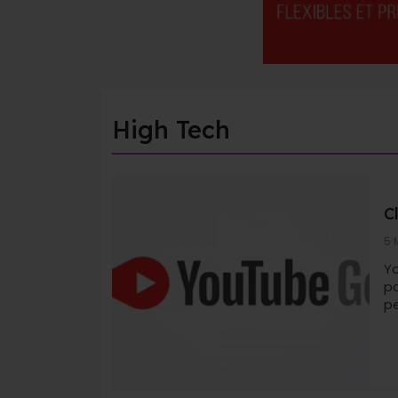
High Tech
C
5 
Y
pa
pe