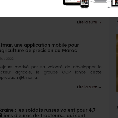
froidis par les dernières sorties d'Elon Musk, les
nonceurs sont à la recherche de garanties sur le
tur de...
Lire la suite →
tmar, une application mobile pour
’agriculture de précision au Maroc
May 2022
oujours motivé par sa volonté de développer le
ecteur agricole, le groupe OCP lance cette
plication @tmar, u...
Lire la suite →
kraine : les soldats russes volent pour 4,7
illions d'euros de tracteurs… qui sont