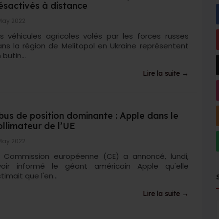
ésactivés à distance
May 2022
s véhicules agricoles volés par les forces russes
ns la région de Melitopol en Ukraine représentent
 butin...
Lire la suite →
bus de position dominante : Apple dans le
ollimateur de l’UE
May 2022
a Commission européenne (CE) a annoncé, lundi,
voir informé le géant américain Apple qu'elle
timait que l'en...
Lire la suite →