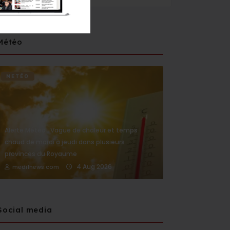
Météo
METÉO
Alerte Météo : Vague de chaleur et temps
chaud de mardi à jeudi dans plusieurs
provinces du Royaume
4 Aug 2026
medi1news.com
Social media