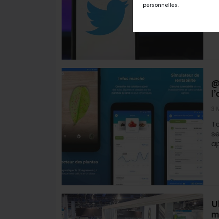
Re
personnelles.
an
fu
@
l
3 
T
s
ap
U
m