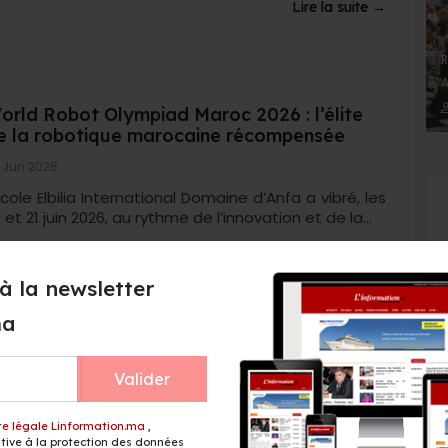
Lire la suite →
R
A
orld Robot Olympiad Maroc 2026 : l’élite
e la robotique marocaine récompensée
 Jun 2026
École Elbilia International Domaine d’Anfa a vibré, les
 et 21 juin 2026, au rythme de l’innovation et de la...
Lire la suite →
à la newsletter
ma
eta lance une version abordable de ses
Valider
unettes connectées
 Jun 2026
te légale Linformation.ma
,
eta (Facebook, Instagram…) a dévoilé mardi une
ive à la protection des données