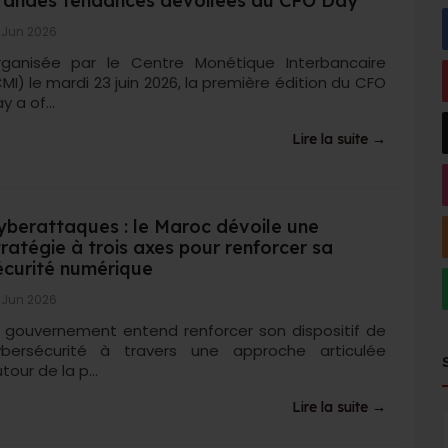
randes tendances dévoilées au CFO Day
 Jun 2026
rganisée par le Centre Monétique Interbancaire
MI) le mardi 23 juin 2026, la première édition du CFO
y a of...
Lire la suite →
yberattaques : le Maroc dévoile une
tratégie à trois axes pour renforcer sa
écurité numérique
 Jun 2026
 gouvernement entend renforcer son dispositif de
ybersécurité à travers une approche articulée
tour de la p...
Lire la suite →