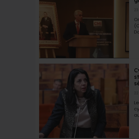
g
23
O
(C
Da
C
s
s
22
Le
c
au