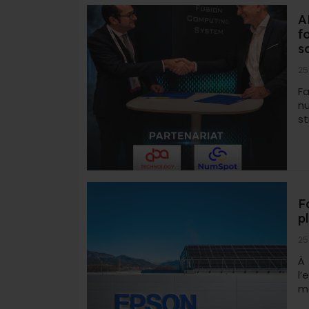
A
f
s
25
F
nu
st
F
p
25
À
l’
mo