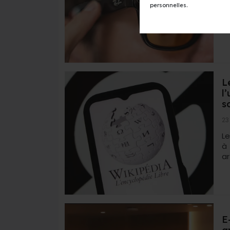
personnelles.
v
co
L
l’
s
23
Le
à 
art
E