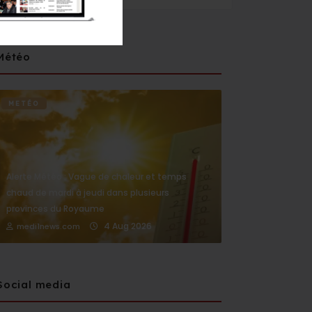
Météo
METÉO
Alerte Météo : Vague de chaleur et temps
chaud de mardi à jeudi dans plusieurs
provinces du Royaume
4 Aug 2026
medi1news.com
Social media