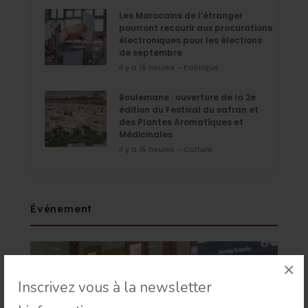
Les Marocains de l’étranger
pourront recourir aux procurations
électroniques pour les élections
de septembre
il y a 15 heures - Politique
Boulemane : ouverture de la 2e
édition du Festival du safran et
des Plantes Aromatiques et
Médicinales
il y a 15 heures - Culture
Événement
×
Inscrivez vous à la newsletter