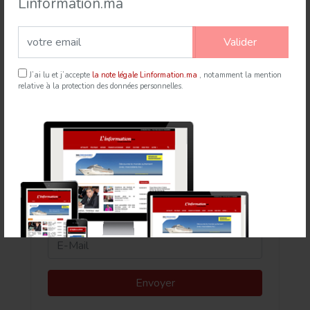
Linformation.ma
Rabat accueille le Sommet des Forces Maritimes
Africaines
Valider
21 Jul 2026
mapexpress.ma
J’ai lu et j’accepte
la note légale Linformation.ma
, notamment la mention
relative à la protection des données personnelles.
Newsletter