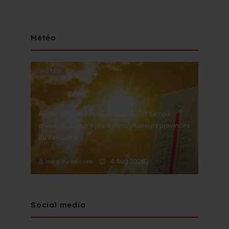
Météo
METÉO
Alerte Météo : Vague de chaleur et temps
chaud de mardi à jeudi dans plusieurs provinces
du Royaume
4 Aug 2026
medi1news.com
Social media