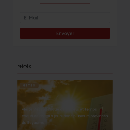
Météo
METÉO
Alerte Météo : Vague de chaleur et temps
chaud de mardi à jeudi dans plusieurs provinces
du Royaume