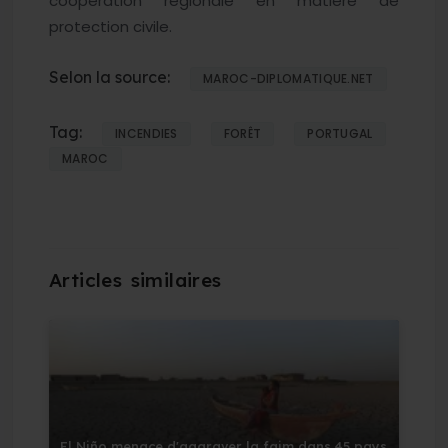
coopération régionale en matière de
protection civile.
Selon la source:
MAROC-DIPLOMATIQUE.NET
Tag:
INCENDIES
FORÊT
PORTUGAL
MAROC
El Niño menace d'aggraver la faim dans 45 pays,