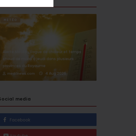
METÉO
Alerte Météo : Vague de chaleur et temps
chaud de mardi à jeudi dans plusieurs
provinces du Royaume
4 Aug 2026
medi1news.com
Social media
Facebook
Youtube