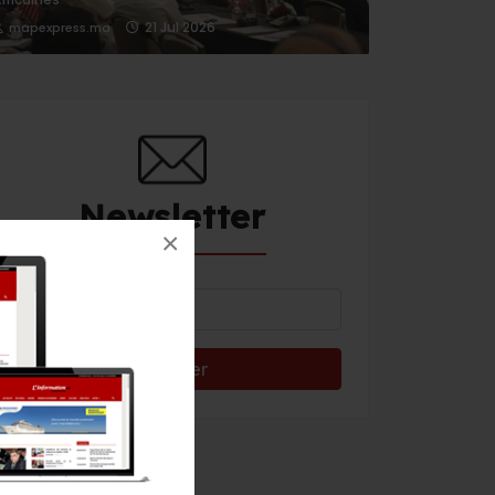
21 Jul 2026
mapexpress.ma
Newsletter
×
Météo