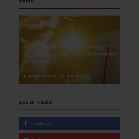
Météo
METÉO
Alerte Météo : Vague de chaleur et temps
chaud de mardi à jeudi dans plusieurs provinces
du Royaume
4 Aug 2026
medi1news.com
Social media
Facebook