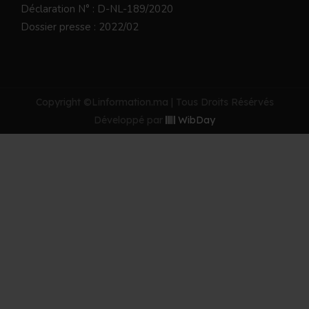
Déclaration N° : D-NL-189/2020
Dossier presse : 2022/02
Copyright ©Linformation.ma | Tous Droits Résérvés
Développé par
WibDay