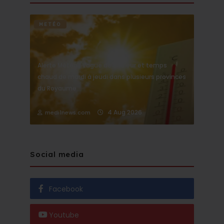
METÉO
Alerte Météo : Vague de chaleur et temps
chaud de mardi à jeudi dans plusieurs provinces
du Royaume
4 Aug 2026
medi1news.com
Social media
Facebook
Youtube