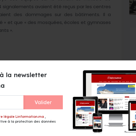
 504 signalements avaient été reçus par les centres
naient des dommages sur des bâtiments. Il a
alé » et que « des mosquées, écoles et gymnases
ants ».
à la newsletter
ma
Valider
te légale Linformation.ma
,
menace d'aggraver
Le Pakistan dit espérer que
ive à la protection des données
ans 45 pays, près
l'accord sur Ormuz mène à
llions de personnes
la reprise des négociations
ntaires à risque
entre Iran et Etats-Unis