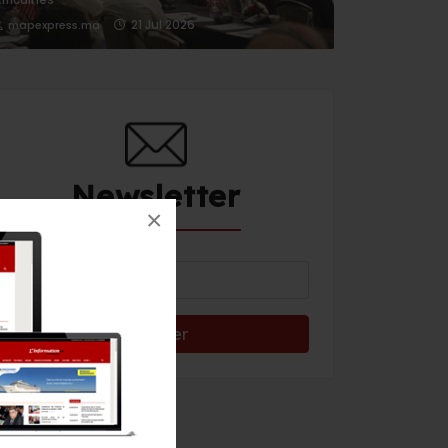
21 Jul 2026
mapexpress.ma
Newsletter
×
Météo