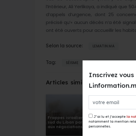
l’Intérieur, Ali Yerlikaya, a indiqué que
d’appels d’urgence, dont 25 concer
précisé qu’« aucun décès n’a été sign
ont été ouverts pour accueillir les habit
Selon la source:
LEMATIN.MA
Tag:
SÉISME
OUEST DE LA TURQUIE
Inscrivez vous 
Linformation.
J’ai lu et j’accepte
la no
Frappes israéliennes sur le
El Niño 
notamment la mention relat
sud du Liban parallèlement
la faim d
personnelles.
aux négociations de Rome
de 49 mi
suppléme