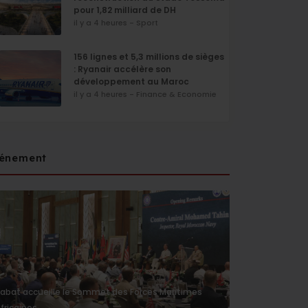
pour 1,82 milliard de DH
il y a 4 heures - Sport
156 lignes et 5,3 millions de sièges
: Ryanair accélère son
développement au Maroc
il y a 4 heures - Finance & Economie
énement
abat accueille le Sommet des Forces Maritimes
fricaines