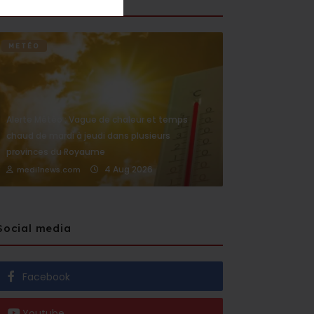
METÉO
Alerte Météo : Vague de chaleur et temps
chaud de mardi à jeudi dans plusieurs
provinces du Royaume
4 Aug 2026
medi1news.com
Social media
Facebook
Youtube