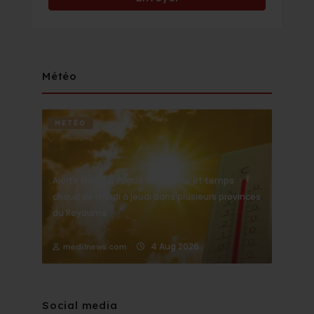
Météo
METÉO
Alerte Météo : Vague de chaleur et temps
chaud de mardi à jeudi dans plusieurs provinces
du Royaume
4 Aug 2026
medi1news.com
Social media