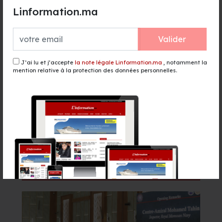
Raja face à des adversaires à la
Linformation.ma
portée au 2e tour préliminaire
il y a 14 heures - Sport
Valider
TGCC décroche le marché de
reconstruction du stade Tessema
pour 1,82 milliard de DH
J’ai lu et j’accepte
la note légale Linformation.ma
, notamment la
mention relative à la protection des données personnelles.
il y a 15 heures - Sport
156 lignes et 5,3 millions de sièges :
Ryanair accélère son
développement au Maroc
il y a 15 heures - Finance & Economie
Événement