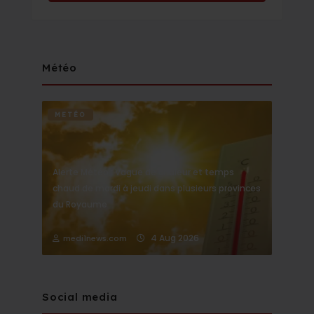
Météo
METÉO
Alerte Météo : Vague de chaleur et temps
chaud de mardi à jeudi dans plusieurs provinces
du Royaume
4 Aug 2026
medi1news.com
Social media