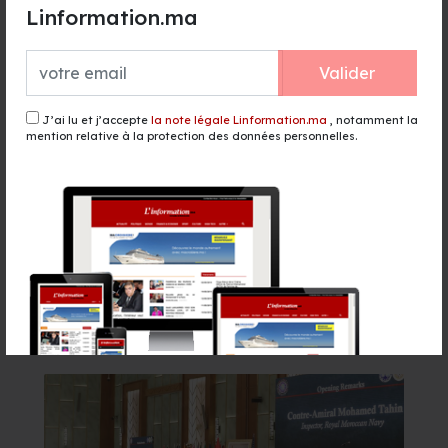
portée au 2e tour préliminaire
Linformation.ma
il y a 14 heures - Sport
Valider
TGCC décroche le marché de
reconstruction du stade Tessema
pour 1,82 milliard de DH
J’ai lu et j’accepte
la note légale Linformation.ma
, notamment la
il y a 15 heures - Sport
mention relative à la protection des données personnelles.
156 lignes et 5,3 millions de sièges :
Ryanair accélère son
développement au Maroc
il y a 15 heures - Finance & Economie
Événement