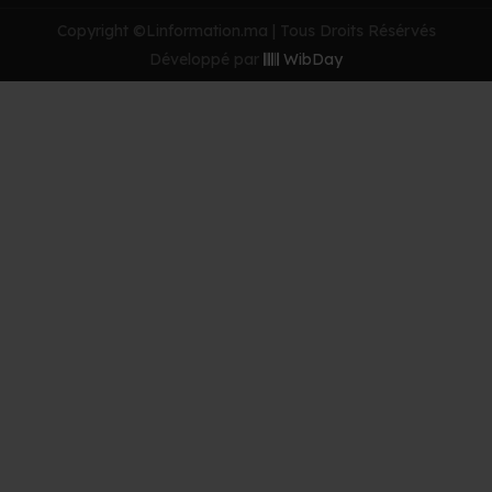
Copyright ©Linformation.ma | Tous Droits Résérvés
Développé par
WibDay