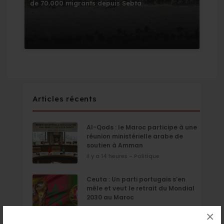
de 70.000 migrants depuis Sebta
Articles récents
Al-Qods : le Maroc participe à une
réunion ministérielle arabe de
soutien à Amman
il y a 14 heures - Politique
Ceuta : Un parti portugais s’en
mêle et veut le retrait du Mondial
2030 au Maroc
il y a 14 heures - Politique
×