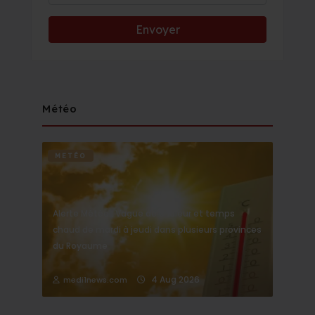
Météo
METÉO
Alerte Météo : Vague de chaleur et temps
chaud de mardi à jeudi dans plusieurs provinces
du Royaume
4 Aug 2026
medi1news.com