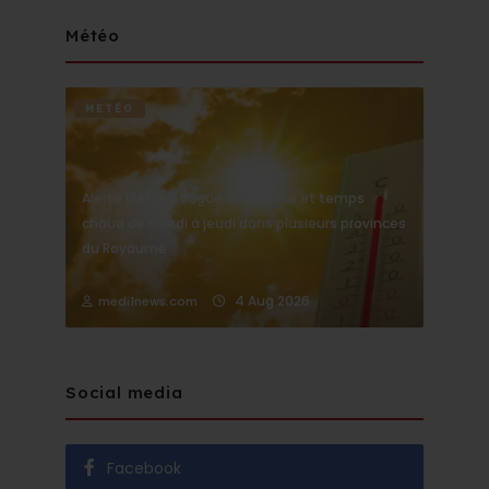
Météo
METÉO
Alerte Météo : Vague de chaleur et temps
chaud de mardi à jeudi dans plusieurs provinces
du Royaume
4 Aug 2026
medi1news.com
Social media
Facebook