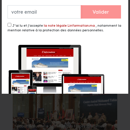
TGCC décroche le marché de
reconstruction du stade Tessema
Valider
pour 1,82 milliard de DH
il y a 12 heures - Sport
J’ai lu et j’accepte
la note légale Linformation.ma
, notamment la
mention relative à la protection des données personnelles.
156 lignes et 5,3 millions de sièges :
Ryanair accélère son
développement au Maroc
il y a 12 heures - Finance & Economie
Événement
Rabat accueille le Sommet des Forces Maritimes