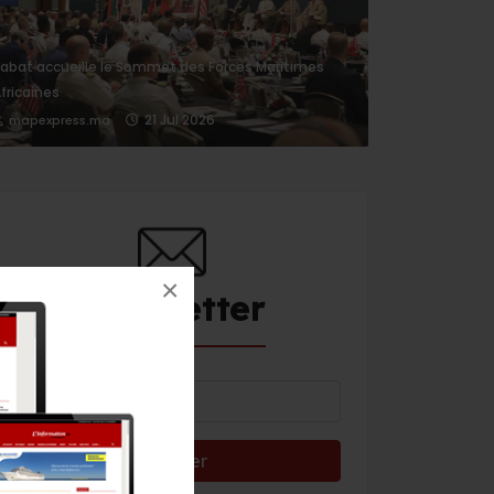
abat accueille le Sommet des Forces Maritimes
fricaines
21 Jul 2026
mapexpress.ma
×
Newsletter