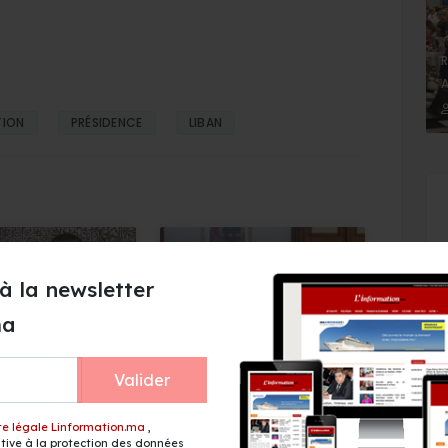
R
A
TION
PRÉSIDENCE
LIBAN
à la newsletter
ion migratoire :
PLF 2027 : Les quatre axes
ma
nstructions Royales
stratégiques du
etour des mineurs
gouvernement dévoilés
ompagnés
Valider
te légale Linformation.ma
,
ive à la protection des données