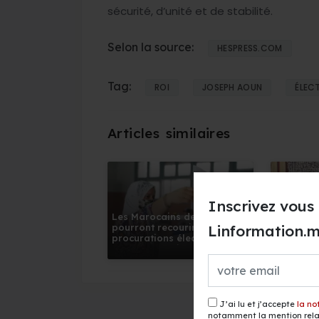
sécurité, d’unité et de stabilité.
Selon la source:
HESPRESS.COM
Tag:
ROI
JOSEPH AOUN
ÉLEC
Inscrivez vous 
Les Marocains de l’étranger
Coopérat
Linformation.
pourront recourir aux
Hautes I
procurations électroniques
pour le r
pour les élections de
non acc
septembre
J’ai lu et j’accepte
la no
notamment la mention relat