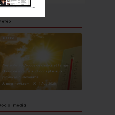
Météo
METÉO
Alerte Météo : Vague de chaleur et temps
chaud de mardi à jeudi dans plusieurs
provinces du Royaume
4 Aug 2026
medi1news.com
Social media