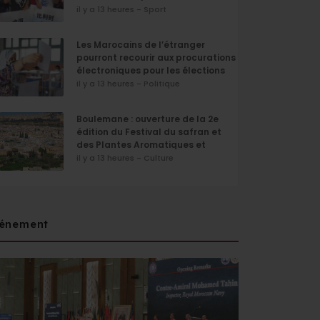
il y a 13 heures - Sport
Les Marocains de l’étranger
pourront recourir aux procurations
électroniques pour les élections
de septembre
il y a 13 heures - Politique
Boulemane : ouverture de la 2e
édition du Festival du safran et
des Plantes Aromatiques et
Médicinales
il y a 13 heures - Culture
énement