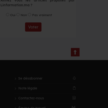
Aimez vous les articles proposés par
Linformation.ma ?
Oui
Non
Pas vraiment
Voter
Se désabonner
Note légale
Contactez-nous
Équipe de travail