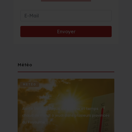
Météo
METÉO
Alerte Météo : Vague de chaleur et temps
chaud de mardi à jeudi dans plusieurs provinces
du Royaume