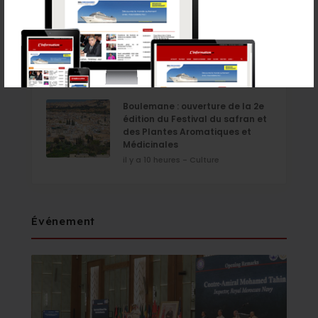
Les Marocains de l’étranger
pourront recourir aux procurations
électroniques pour les élections
de septembre
il y a 10 heures - Politique
Boulemane : ouverture de la 2e
édition du Festival du safran et
des Plantes Aromatiques et
Médicinales
il y a 10 heures - Culture
Événement