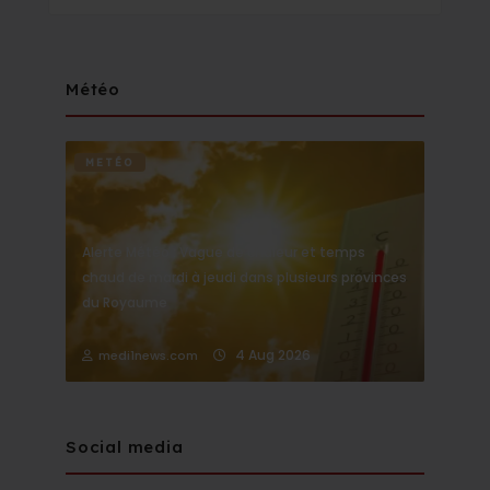
Météo
METÉO
Alerte Météo : Vague de chaleur et temps
chaud de mardi à jeudi dans plusieurs provinces
du Royaume
4 Aug 2026
medi1news.com
Social media