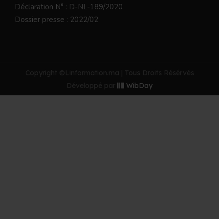
Déclaration N° : D-NL-189/2020
Dossier presse : 2022/02
Copyright ©Linformation.ma | Tous Droits Résérvés
Développé par
WibDay