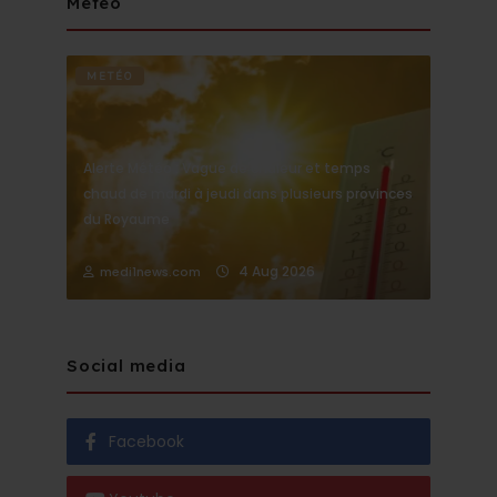
Météo
METÉO
Alerte Météo : Vague de chaleur et temps
chaud de mardi à jeudi dans plusieurs provinces
du Royaume
4 Aug 2026
medi1news.com
Social media
Facebook