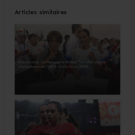
Kick-boxing : la Marocaine Amber Tsoudali sacrée
championne de l'ISKA China Open 2026