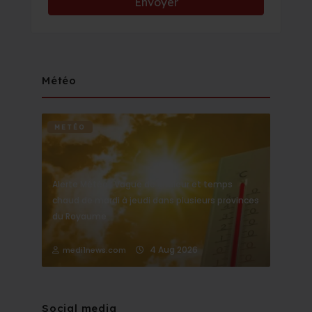
Météo
METÉO
Alerte Météo : Vague de chaleur et temps
chaud de mardi à jeudi dans plusieurs provinces
du Royaume
4 Aug 2026
medi1news.com
Social media