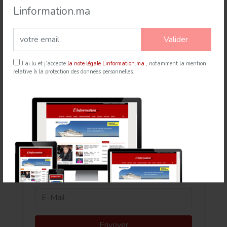
Linformation.ma
Rabat accueille le Sommet des Forces Maritimes
Valider
Africaines
J’ai lu et j’accepte
la note légale Linformation.ma
, notamment la mention
21 Jul 2026
mapexpress.ma
relative à la protection des données personnelles.
Newsletter