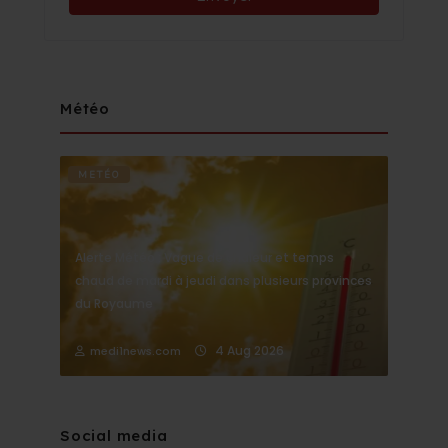
Météo
METÉO
Alerte Météo : Vague de chaleur et temps
chaud de mardi à jeudi dans plusieurs provinces
du Royaume
4 Aug 2026
medi1news.com
Social media