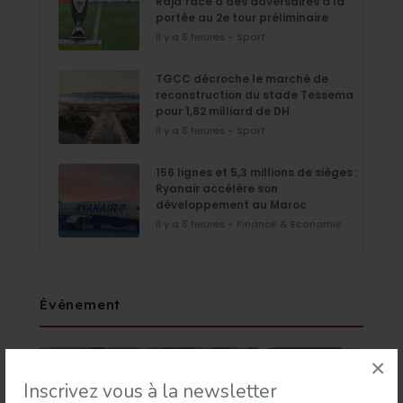
Raja face à des adversaires à la
portée au 2e tour préliminaire
il y a 6 heures - Sport
TGCC décroche le marché de
reconstruction du stade Tessema
pour 1,82 milliard de DH
il y a 6 heures - Sport
156 lignes et 5,3 millions de sièges :
Ryanair accélère son
développement au Maroc
il y a 6 heures - Finance & Economie
Événement
×
Inscrivez vous à la newsletter