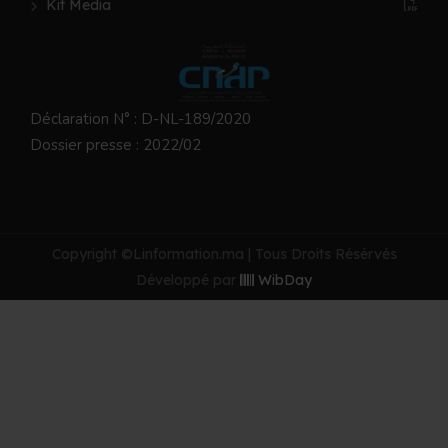
Kit Media
Déclaration N° : D-NL-189/2020
Dossier presse : 2022/02
Copyright ©Linformation.ma | Tous Droits Résérvés
Développé par
WibDay