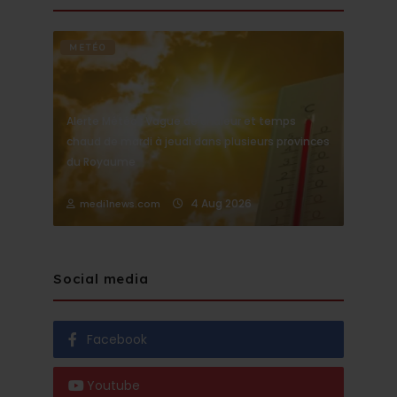
METÉO
Alerte Météo : Vague de chaleur et temps
chaud de mardi à jeudi dans plusieurs provinces
du Royaume
4 Aug 2026
medi1news.com
Social media
Facebook
Youtube