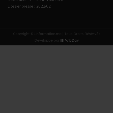
Dossier presse : 2022/02
Copyright ©Linformation.ma | Tous Droits Résérvés
Développé par
WibDay