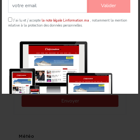
21 Jul 2026
mapexpress.ma
Valider
J’ai lu et j’accepte
la note légale Linformation.ma
, notamment la mention
relative à la protection des données personnelles.
Newsletter
Météo